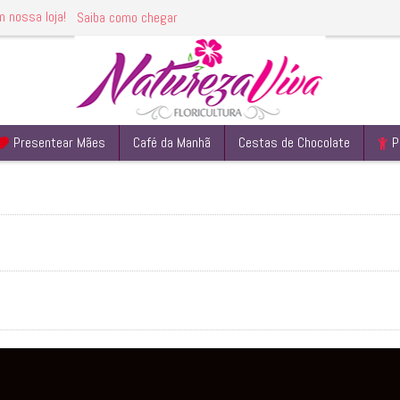
m nossa loja!
Saiba como chegar
Presentear Mães
Café da Manhã
Cestas de Chocolate
P