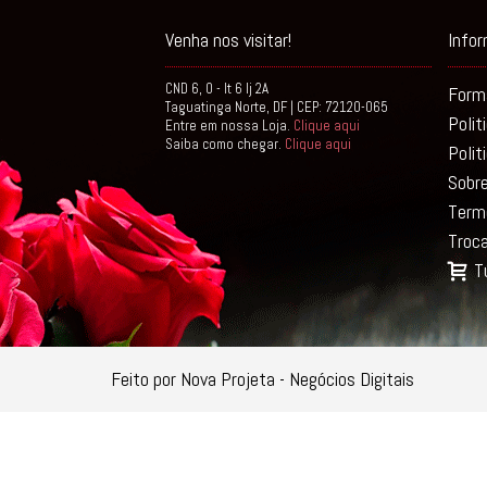
Venha nos visitar!
Info
CND 6, 0 - lt 6 lj 2A
Form
Taguatinga Norte, DF | CEP: 72120-065
Polit
Entre em nossa Loja.
Clique aqui
Saiba como chegar.
Clique aqui
Polit
Sobr
Term
Troc
T
Feito por Nova Projeta - Negócios Digitais