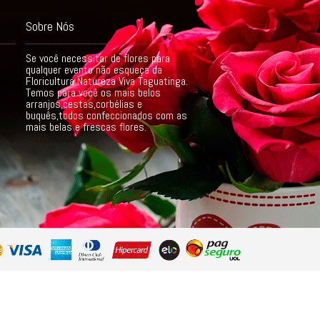
Sobre Nós
Se você necessitar de flores para
qualquer evento não esqueça da
Floricultura Natureza Viva Taguatinga.
Temos para você os mais belos
arranjos,cestas,corbélias e
buquês,todos confeccionados com as
mais belas e frescas flores.